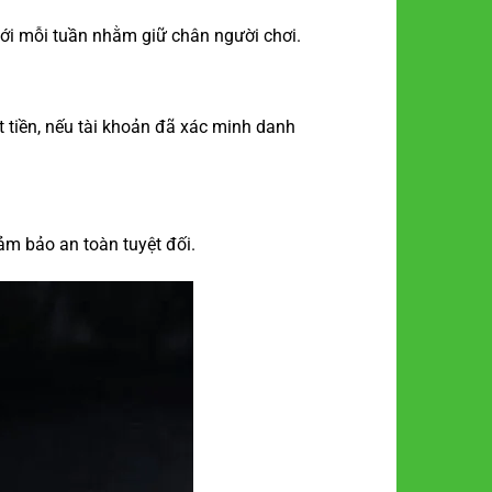
mới mỗi tuần nhằm giữ chân người chơi.
t tiền, nếu tài khoản đã xác minh danh
ảm bảo an toàn tuyệt đối.