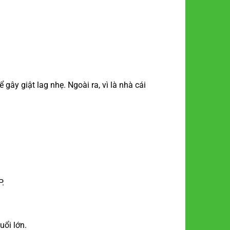
gây giật lag nhẹ. Ngoài ra, vì là nhà cái
P.
uổi lớn.