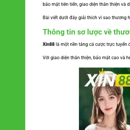
bảo mật tiên tiến, giao diện thân thiện v
Bài viết dưới đây giải thích vì sao thương
Thông tin sơ lược về thư
Xin88
là một nền tảng cá cược trực tuyến đ
Với giao diện thân thiện, bảo mật cao và h