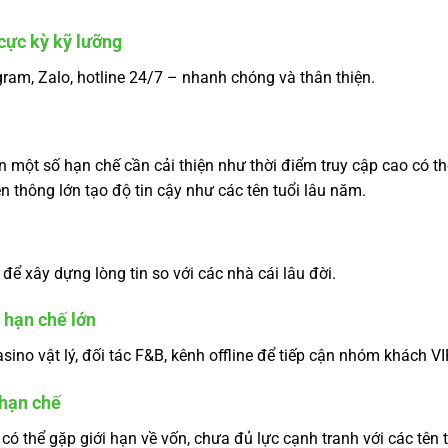
cực kỳ kỹ lưỡng
egram, Zalo, hotline 24/7 – nhanh chóng và thân thiện.
 một số hạn chế cần cải thiện như thời điểm truy cập cao có thể 
n thông lớn tạo độ tin cậy như các tên tuổi lâu năm.
để xây dựng lòng tin so với các nhà cái lâu đời.
 hạn chế lớn
sino vật lý, đối tác F&B, kênh offline để tiếp cận nhóm khách VI
 hạn chế
 thể gặp giới hạn về vốn, chưa đủ lực cạnh tranh với các tên t