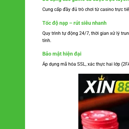
Cung cấp đầy đủ trò chơi từ casino trực t
Tốc độ nạp – rút siêu nhanh
Quy trình tự động 24/7, thời gian xử lý t
tính.
Bảo mật hiện đại
Áp dụng mã hóa SSL, xác thực hai lớp (2FA