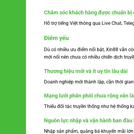
Chăm sóc khách hàng được chuẩn bị 
Hỗ trợ tiếng Việt thông qua Live Chat, Tel
Điểm yếu
Dù có nhiều ưu điểm nổi bật, Xin88 vẫn còn
mới nổi nên chưa có nhiều chiến dịch truyề
Thương hiệu mới và ít uy tín lâu dài
Doanh nghiệp mới thành lập, cần thời gian 
Mạng lưới phân phối chưa rộng vẫn là
Thiếu đối tác truyền thống như hệ thống ka
Nguồn lực nhập và vận hành ban đầu
Nhập sản phẩm, quảng bá khuyến mãi lớn có