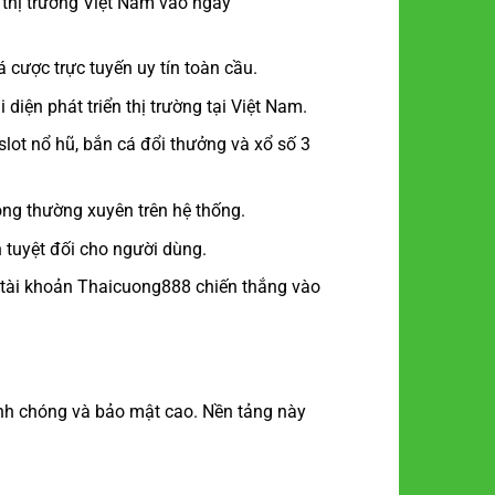
thị trường Việt Nam vào ngày
cược trực tuyến uy tín toàn cầu.
iện phát triển thị trường tại Việt Nam.
slot nổ hũ, bắn cá đổi thưởng và xổ số 3
ng thường xuyên trên hệ thống.
 tuyệt đối cho người dùng.
o tài khoản Thaicuong888 chiến thắng vào
nh chóng và bảo mật cao. Nền tảng này