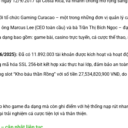
 ngày 12/9/2017 tại Costa Rica, và nhanh chóng mở rộng sang 
 tổ chức Gaming Curacao – một trong những đơn vị quản lý cá 
ông Marcus Lee (CEO toàn cầu) và bà Trần Thị Bích Ngọc – đại d
 dạng bao gồm: game bài, casino trực tuyến, cá cược thể thao, 
/6/2025):
Đã có 11.892.003 tài khoản được kích hoạt và hoạt độ
mã hóa SSL 256-bit kết hợp xác thực hai lớp, đảm bảo an toàn
g slot “Kho báu thần Rồng” với số tiền 27,534,820,900 VNĐ, d
ào kho game đa dạng mà còn ghi điểm với hệ thống nạp rút nha
i trải nghiệm cá cược tiện lợi và thân thiện.
– cập nhật liên tục