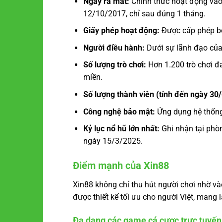
Ngày ra mắt:
Chính thức hoạt động vào
12/10/2017, chỉ sau đúng 1 tháng.
Giấy phép hoạt động:
Được cấp phép bởi
Người điều hành:
Dưới sự lãnh đạo của 
Số lượng trò chơi:
Hơn 1.200 trò chơi đa
miền.
Số lượng thành viên (tính đến ngày 30
Công nghệ bảo mật:
Ứng dụng hệ thống 
Kỷ lục nổ hũ lớn nhất:
Ghi nhận tại phòn
ngày 15/3/2025.
Điểm mạnh của Xin88
Xin88 không chỉ thu hút người chơi nhờ v
được thiết kế tối ưu cho người Việt, mang lạ
Đa dạng các game cá cược trực tuyến 